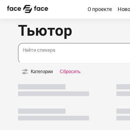
О проекте
Ново
О проекте
Новости
Спикеры
Партнерство
Тьютор
Найти спикера
Категории
Сбросить