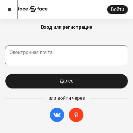
Войти
Вход или регистрация
Стать спикером
Помочь проекту
Электронная почта
О проекте
Новости
Спикеры
Далее
Партнерство
Тарифы
или войти через