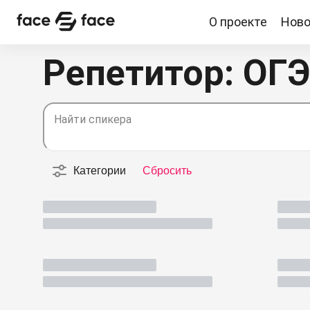
О проекте
Ново
О проекте
Новости
Спикеры
Партнерство
Репетитор: ОГЭ
Найти спикера
Категории
Сбросить