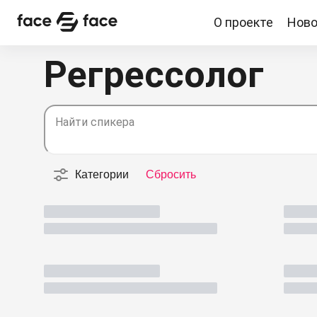
О проекте
Ново
О проекте
Новости
Спикеры
Партнерство
Регрессолог
Найти спикера
Категории
Сбросить