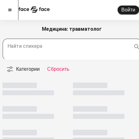
Войти
Медицина: травматолог
Стать спикером
Найти спикера
Помочь проекту
О проекте
Категории
Сбросить
Новости
Спикеры
Партнерство
Тарифы