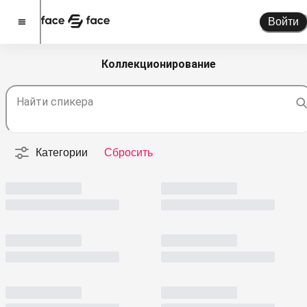
Войти
Коллекционирование
Стать спикером
Найти спикера
Помочь проекту
О проекте
Категории
Сбросить
Новости
Спикеры
Партнерство
Тарифы