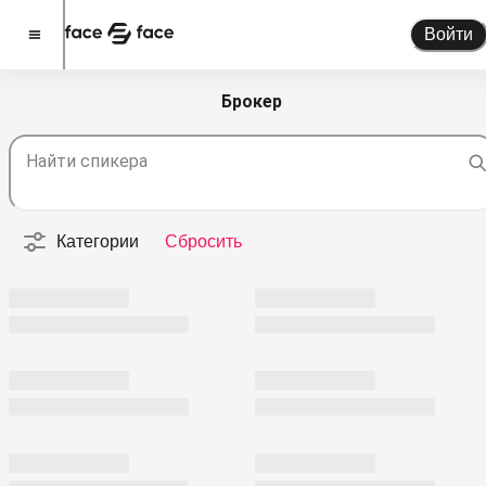
Войти
Брокер
Стать спикером
Найти спикера
Помочь проекту
О проекте
Категории
Сбросить
Новости
Спикеры
Партнерство
Тарифы