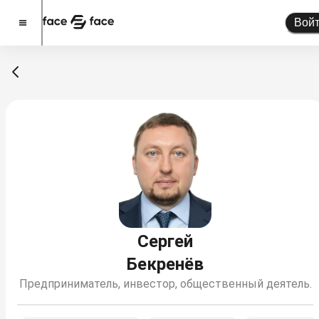
Вой
Стать спикером
Помочь проекту
О проекте
Новости
Спикеры
Партнерство
Тарифы
Сергей
Бекренёв
Предприниматель, инвестор, общественный деятель.