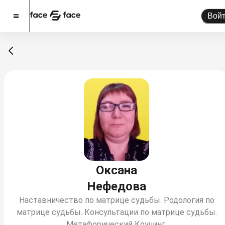
Вой
Стать спикером
Помочь проекту
О проекте
Новости
Спикеры
Партнерство
Тарифы
Оксана
Нефедова
Наставничество по матрице судьбы. Родология по
матрице судьбы. Консультации по матрице судьбы.
Метафорический Коучинг.