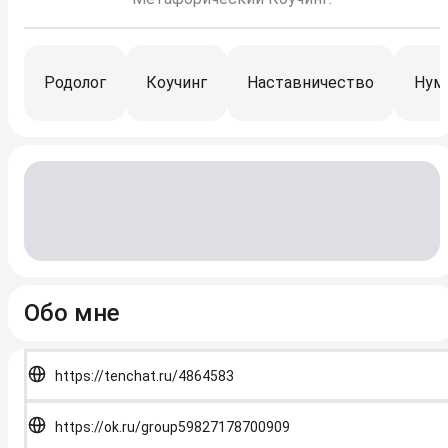
Родолог
Коучинг
Наставничество
Нум
Обо мне
https://tenchat.ru/4864583
https://ok.ru/group59827178700909