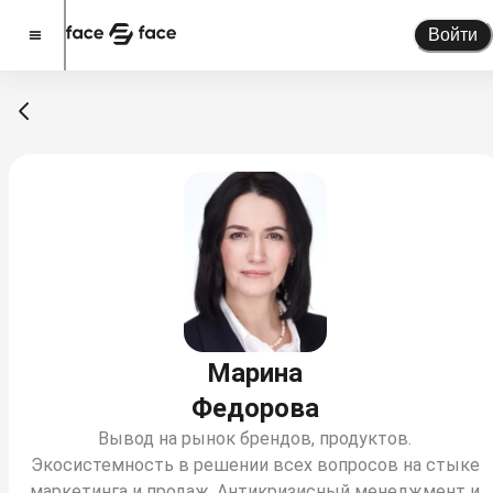
Войти
Стать спикером
Помочь проекту
О проекте
Новости
Спикеры
Партнерство
Тарифы
Марина
Федорова
Вывод на рынок брендов, продуктов.
Экосистемность в решении всех вопросов на стыке
маркетинга и продаж. Антикризисный менеджмент и