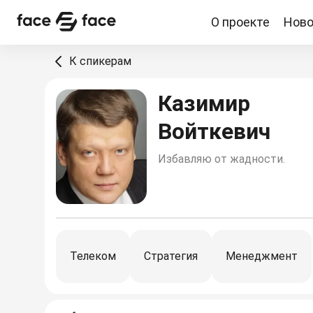
О проекте
Ново
О проекте
Новости
Спикеры
Партнерство
К спикерам
Казимир
Войткевич
Избавляю от жадности.
Телеком
Стратегия
Менеджмент