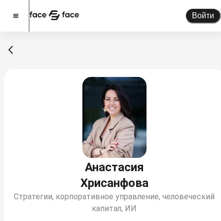
Войти
Стать спикером
Помочь проекту
О проекте
Новости
Спикеры
Партнерство
Тарифы
Анастасия
Хрисанфова
Стратегии, корпоративное управление, человеческий
капитал, ИИ