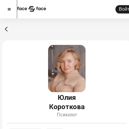
Вой
Стать спикером
Помочь проекту
О проекте
Новости
Спикеры
Партнерство
Тарифы
Юлия
Короткова
Психолог