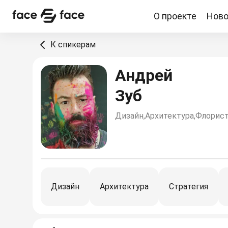
О проекте
Ново
О проекте
Новости
Спикеры
Партнерство
К спикерам
Андрей
Зуб
Дизайн,Архитектура,Флорис
Дизайн
Архитектура
Стратегия