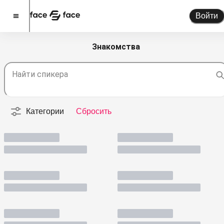
Войти
Знакомства
Стать спикером
Найти спикера
Помочь проекту
О проекте
Категории
Сбросить
Новости
Спикеры
Партнерство
Тарифы