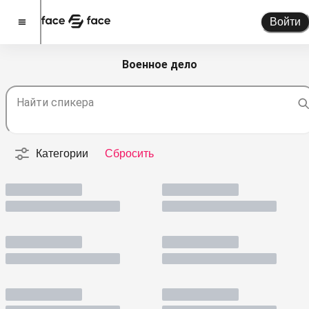
Войти
Военное дело
Стать спикером
Найти спикера
Помочь проекту
О проекте
Категории
Сбросить
Новости
Спикеры
Партнерство
Тарифы