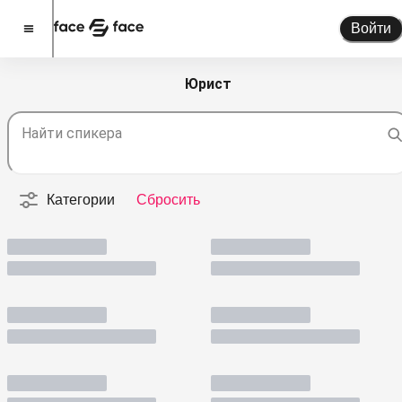
Войти
Юрист
Стать спикером
Найти спикера
Помочь проекту
О проекте
Категории
Сбросить
Новости
Спикеры
Партнерство
Тарифы