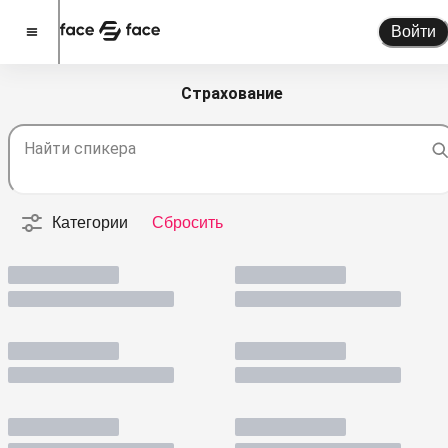
Войти
Страхование
Стать спикером
Найти спикера
Помочь проекту
О проекте
Категории
Сбросить
Новости
Спикеры
Партнерство
Тарифы