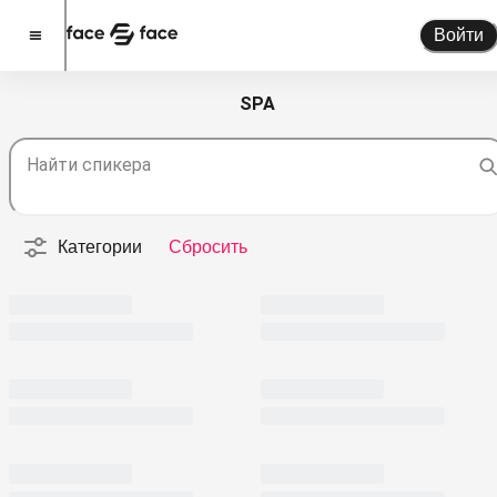
Войти
SPA
Стать спикером
Найти спикера
Помочь проекту
О проекте
Категории
Сбросить
Новости
Спикеры
Партнерство
Тарифы