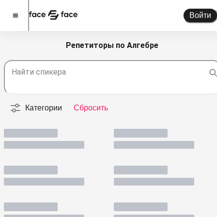
Войти
Репетиторы по Алгебре
Стать спикером
Найти спикера
Помочь проекту
О проекте
Категории
Сбросить
Новости
Спикеры
Партнерство
Тарифы