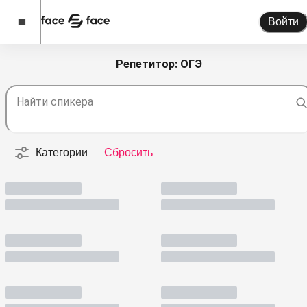
Войти
Репетитор: ОГЭ
Стать спикером
Найти спикера
Помочь проекту
О проекте
Категории
Сбросить
Новости
Спикеры
Партнерство
Тарифы