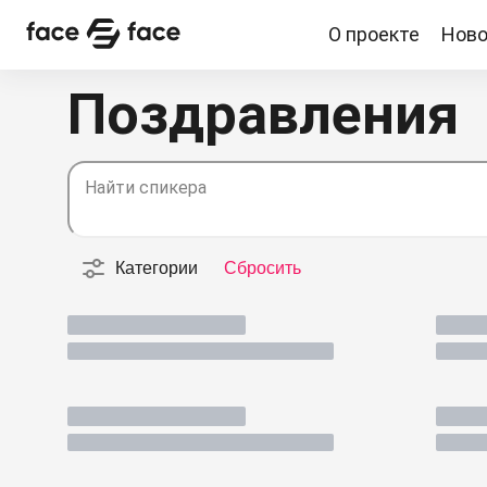
О проекте
Ново
О проекте
Новости
Спикеры
Партнерство
Поздравления
Найти спикера
Категории
Сбросить