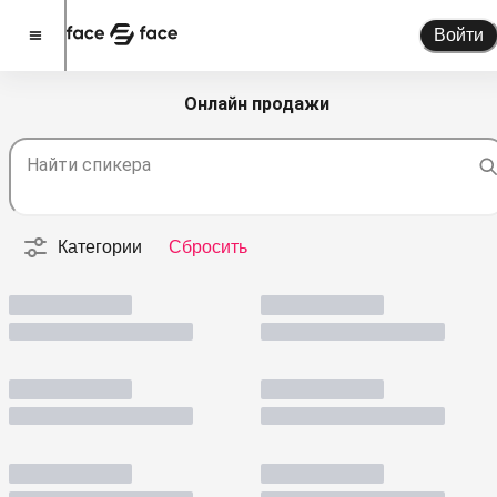
Войти
Онлайн продажи
Стать спикером
Найти спикера
Помочь проекту
О проекте
Категории
Сбросить
Новости
Спикеры
Партнерство
Тарифы