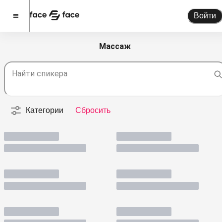
Войти
Массаж
Стать спикером
Найти спикера
Помочь проекту
О проекте
Категории
Сбросить
Новости
Спикеры
Партнерство
Тарифы