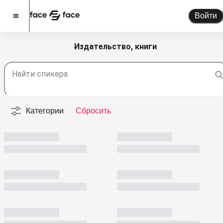
Войти
Издательство, книги
Стать спикером
Найти спикера
Помочь проекту
О проекте
Категории
Сбросить
Новости
Спикеры
Партнерство
Тарифы