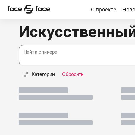
О проекте
Ново
О проекте
Новости
Спикеры
Партнерство
Искусственный
Найти спикера
Категории
Сбросить