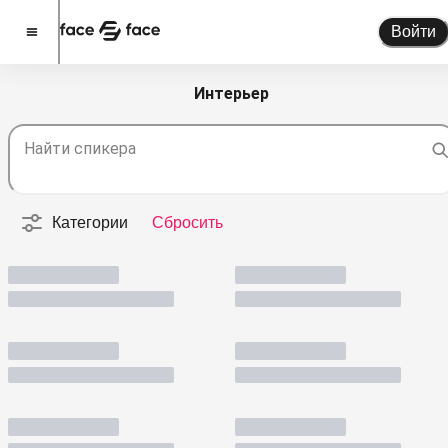
Войти
Интерьер
Стать спикером
Найти спикера
Помочь проекту
О проекте
Категории
Сбросить
Новости
Спикеры
Партнерство
Тарифы