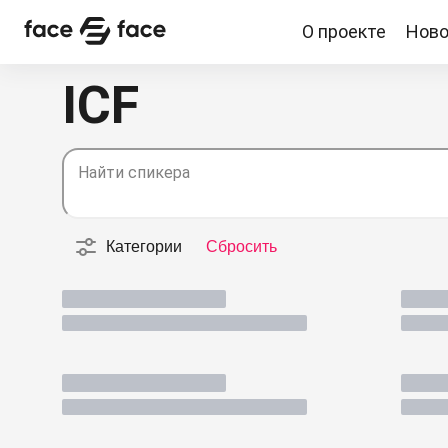
О проекте
Ново
О проекте
Новости
Спикеры
Партнерство
ICF
Найти спикера
Категории
Сбросить