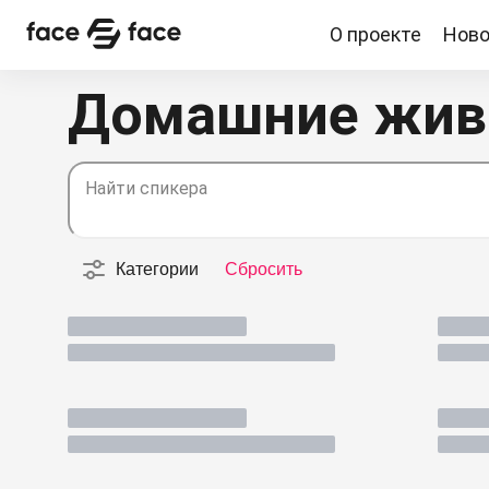
О проекте
Ново
О проекте
Новости
Спикеры
Партнерство
Домашние жив
Найти спикера
Категории
Сбросить