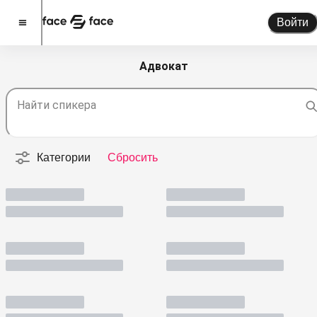
Войти
Адвокат
Стать спикером
Найти спикера
Помочь проекту
О проекте
Категории
Сбросить
Новости
Спикеры
Партнерство
Тарифы