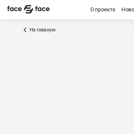
О проекте
Ново
О проекте
Новости
Спикеры
Партнерство
На главную